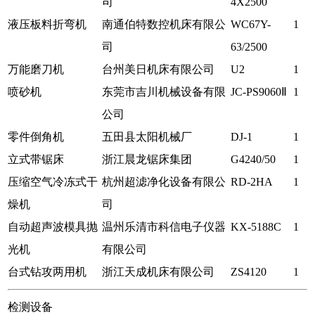
司
4X2500
液压板料折弯机
南通伯特数控机床有限公
WC67Y-
1
司
63/2500
万能磨刀机
台州美日机床有限公司
U2
1
喷砂机
东莞市吉川机械设备有限
JC-PS9060Ⅱ
1
公司
零件倒角机
五田县太阳机械厂
DJ-1
1
立式带锯床
浙江晨龙锯床集团
G4240/50
1
压缩空气冷冻式干
杭州超滤净化设备有限公
RD-2HA
1
燥机
司
自动超声波模具抛
温州乐清市科信电子仪器
KX-5188C
1
光机
有限公司
台式钻攻两用机
浙江天成机床有限公司
ZS4120
1
检测设备