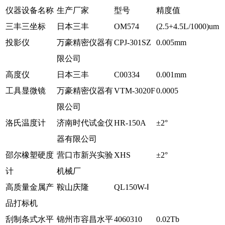
仪器设备名称
生产厂家
型号
精度值
三丰三坐标
日本三丰
OM574
(2.5+4.5L/1000)um
投影仪
万豪精密仪器有
CPJ-301SZ
0.005mm
限公司
高度仪
日本三丰
C00334
0.001mm
工具显微镜
万豪精密仪器有
VTM-3020F
0.0005
限公司
洛氏温度计
济南时代试金仪
HR-150A
±2°
器有限公司
邵尔橡塑硬度
营口市新兴实验
XHS
±2°
计
机械厂
高质量金属产
鞍山庆隆
QL150W-Ⅰ
品打标机
刮制条式水平
锦州市容昌水平
4060310
0.02Tb