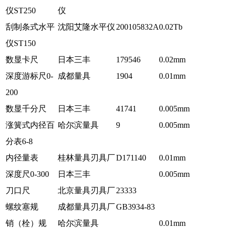
仪ST250
仪
刮制条式水平
沈阳艾隆水平仪
200105832A
0.02Tb
仪ST150
数显卡尺
日本三丰
179546
0.02mm
深度游标尺0-
成都量具
1904
0.01mm
200
数显千分尺
日本三丰
41741
0.005mm
涨簧式内径百
哈尔滨量具
9
0.005mm
分表6-8
内径量表
桂林量具刃具厂
D171140
0.01mm
深度尺0-300
日本三丰
0.005mm
刀口尺
北京量具刃具厂
23333
螺纹塞规
成都量具刃具厂
GB3934-83
销（栓）规
哈尔滨量具
0.01mm