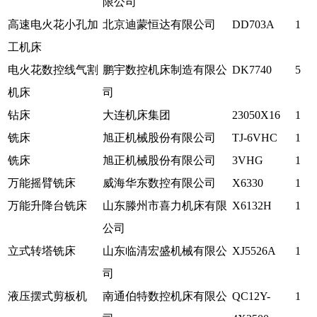
限公司
高速电火花小孔加
北京迪蒙恒达有限公司
DD703A
1
工机床
电火花数控线气割
鹏宇数控机床制造有限公
DK7740
5
机床
司
钻床
大连机床集团
23050X16
1
铣床
旭正机械股份有限公司
TJ-6VHC
1
铣床
旭正机械股份有限公司
3VHG
1
万能摇臂铣床
威海华东数控有限公司
X6330
1
万能升降台铣床
山东滕州市喜力机床有限
X6132H
1
公司
立式转塔铣床
山东临清宏盛机械有限公
XJ5526A
1
司
液压摆式剪板机
南通伯特数控机床有限公
QC12Y-
1