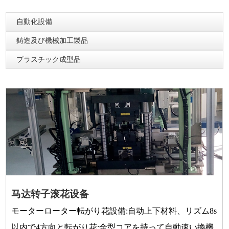
自動化設備
鋳造及び機械加工製品
プラスチック成型品
马达转子滚花设备
モーターローター転がり花設備:自动上下材料、リズム8s
以内で4方向と転がり花;金型コアを持って自動速い換機